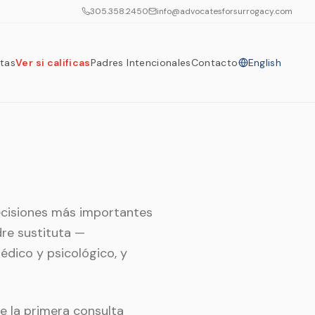
305.358.2450
info@advocatesforsurrogacy.com
tas
Ver si calificas
Padres Intencionales
Contacto
English
ecisiones más importantes
dre sustituta —
édico y psicológico, y
 la primera consulta