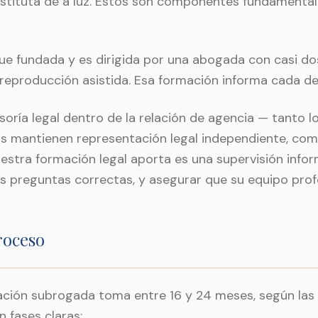
tituta dé a luz. Estos son componentes fundamentale
ue fundada y es dirigida por una abogada con casi do
reproducción asistida. Esa formación informa cada de
ía legal dentro de la relación de agencia — tanto lo
s mantienen representación legal independiente, como
estra formación legal aporta es una supervisión info
 las preguntas correctas, y asegurar que su equipo pro
roceso
ación subrogada toma entre 16 y 24 meses, según las 
n fases claras: