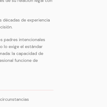
s de su relación legal con
s décadas de experiencia
cisión.
s padres intencionales
 lo exige el estándar
rmada: la capacidad de
fesional funcione de
circunstancias